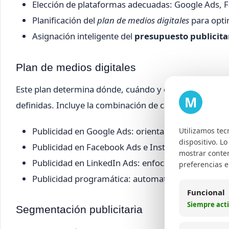
Elección de plataformas adecuadas: Google Ads, F
Planificación del
plan de medios digitales
para optim
Asignación inteligente del
presupuesto publicita
Plan de medios digitales
Este plan determina dónde, cuándo y cómo se distribui
M
definidas. Incluye la combinación de canales como:
Publicidad en Google Ads: orientada a búsquedas y
Utilizamos tec
dispositivo. L
Publicidad en Facebook Ads e Instagram Ads: ide
mostrar conten
Publicidad en LinkedIn Ads: enfocada en audiencia
preferencias 
Publicidad programática: automatización para opti
Funcional
Siempre act
Segmentación publicitaria