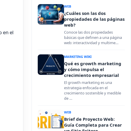
WEB
¿Cuáles son las dos
propiedades de las páginas
web?
 en el
Conoce las dos propiedades
básicas que definen a una página
web: interactividad y multime…
MARKETING WIKI
Qué es growth marketing
y cómo impulsa el
crecimiento empresarial
El growth marketing es una
estrategia enfocada en el
crecimiento sostenible y medible
de …
WEB
Brief de Proyecto Web:
Guía Completa para Crear
un Sitio Exitoso