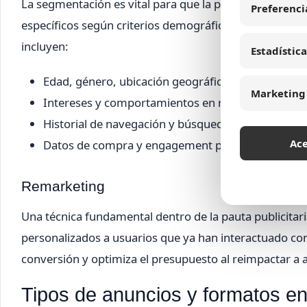
La segmentación es vital para que la pauta publicitaria 
Preferenci
específicos según criterios demográficos, geográfico
incluyen:
Estadística
Edad, género, ubicación geográfica.
Marketing
Intereses y comportamientos en redes sociales.
Historial de navegación y búsquedas.
Ac
Datos de compra y engagement previo.
Remarketing
Una técnica fundamental dentro de la pauta publicitari
personalizados a usuarios que ya han interactuado con
conversión y optimiza el presupuesto al reimpactar a a
Tipos de anuncios y formatos en p