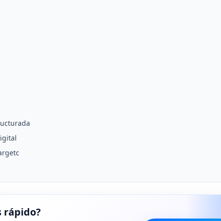
ructurada
gital
argetc
 rápido?