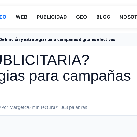
EO
WEB
PUBLICIDAD
GEO
BLOG
NOSO
efinición y estrategias para campañas digitales efectivas
UBLICITARIA?
tegias para campañas
•
Por Margetc
•
6 min lectura
•
1,063 palabras