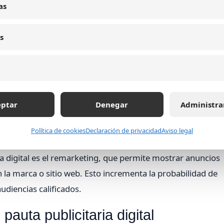
sea eficiente. Consiste en dividir a la audiencia en grupos
as
s, psicográficos y comportamentales. Ejemplos comunes
s
eptar
Denegar
Administra
Política de cookies
Declaración de privacidad
Aviso legal
a digital es el remarketing, que permite mostrar anuncios
 la marca o sitio web. Esto incrementa la probabilidad de
udiencias calificados.
auta publicitaria digital