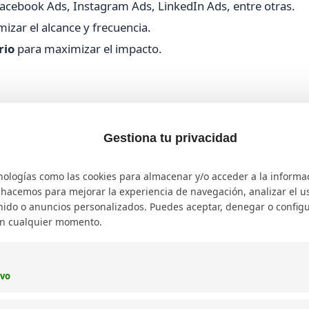
acebook Ads, Instagram Ads, LinkedIn Ads, entre otras.
izar el alcance y frecuencia.
rio
para maximizar el impacto.
rán los anuncios para alcanzar las
audiencias publicitarias
Gestiona tu privacidad
 red de display.
nologías como las cookies para almacenar y/o acceder a la informa
o hacemos para mejorar la experiencia de navegación, analizar el uso
al para segmentación por intereses y comportamientos.
ido o anuncios personalizados. Puedes aceptar, denegar o configu
s profesionales.
en cualquier momento.
mizar la compra de espacios publicitarios en tiempo real.
ivo