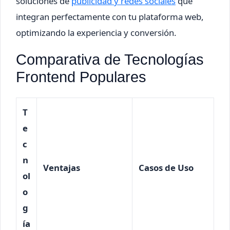
soluciones de
publicidad y redes sociales
que
integran perfectamente con tu plataforma web,
optimizando la experiencia y conversión.
Comparativa de Tecnologías
Frontend Populares
T
e
c
n
Ventajas
Casos de Uso
ol
o
g
ía