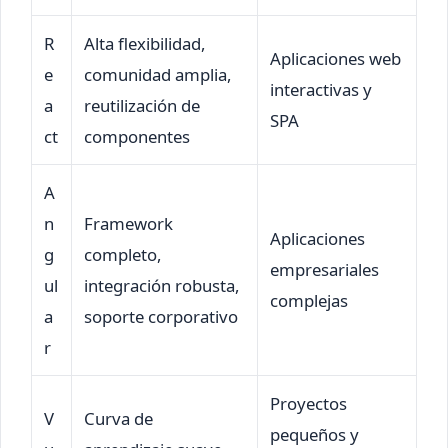
R
Alta flexibilidad,
Aplicaciones web
e
comunidad amplia,
interactivas y
a
reutilización de
SPA
ct
componentes
A
n
Framework
Aplicaciones
g
completo,
empresariales
ul
integración robusta,
complejas
a
soporte corporativo
r
Proyectos
V
Curva de
pequeños y