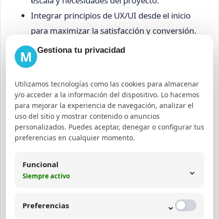
escala y necesidades del proyecto.
Integrar principios de UX/UI desde el inicio
para maximizar la satisfacción y conversión.
Realizar pruebas continuas en diversos
Gestiona tu privacidad
M
entornos para asegurar calidad y
rendimiento.
Utilizamos tecnologías como las cookies para almacenar
y/o acceder a la información del dispositivo. Lo hacemos
Casos de Uso y Beneficios
para mejorar la experiencia de navegación, analizar el
del Frontend Optimizado
uso del sitio y mostrar contenido o anuncios
personalizados. Puedes aceptar, denegar o configurar tus
preferencias en cualquier momento.
Un frontend bien diseñado y desarrollado no solo
mejora la estética de un sitio, sino que impacta
Funcional
⌄
directamente en métricas clave como la tasa de
Siempre activo
rebote, tiempo en sitio y conversiones. Por
⌄
ejemplo, una
Preferencias
página web creada con enfoque en