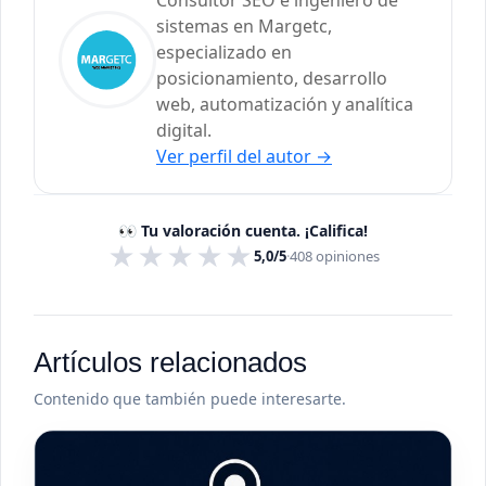
Consultor SEO e ingeniero de
sistemas en Margetc,
especializado en
posicionamiento, desarrollo
web, automatización y analítica
digital.
Ver perfil del autor
→
👀 Tu valoración cuenta. ¡Califica!
★
★
★
★
★
5,0/5
·
408
opiniones
Artículos relacionados
Contenido que también puede interesarte.