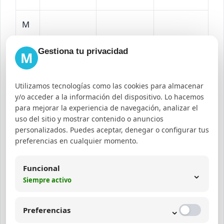
M
ar
Captar
Increment
Gestiona tu privacidad
M
ke
leads
Ebook
o del 30%
tin
interesados
gratuito
en
g
en
Utilizamos tecnologías como las cookies para almacenar
sobre SEO
suscriptor
y/o acceder a la información del dispositivo. Lo hacemos
di
posicionam
para mejorar la experiencia de navegación, analizar el
es
git
iento
uso del sitio y mostrar contenido o anuncios
personalizados. Puedes aceptar, denegar o configurar tus
al
preferencias en cualquier momento.
Curso
Mayor
Ed
Fidelizar
Funcional
⌄
gratuito
tasa de
Siempre activo
uc
estudiantes
online de
inscripción
aci
y atraer
habilidades
en cursos
⌄
Preferencias
ón
nuevos
blandas
pagos