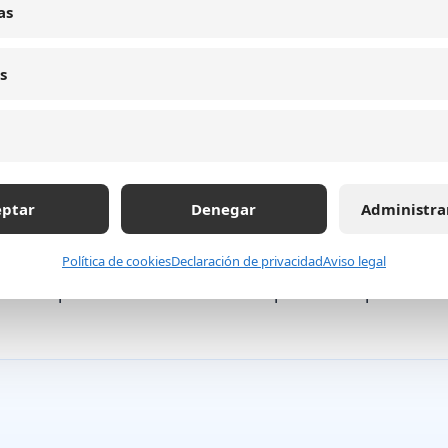
edes sociales
, asegurando una comunicación publicitaria 
as
s
siva: Potencial y Retos
sibles y rentables de MAS MEDIA. Su objetivo es alcanzar u
ren reconocimiento de marca, posicionamiento y, finalmen
eptar
Denegar
Administra
importantes como la saturación de mensajes, la segmentaci
Política de cookies
Declaración de privacidad
Aviso legal
ores a la publicidad intrusiva. Para superar estos problemas