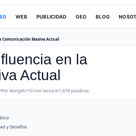
EO
WEB
PUBLICIDAD
GEO
BLOG
NOSO
la Comunicación Masiva Actual
luencia en la
va Actual
•
Por Margetc
•
10 min lectura
•
1,678 palabras
ático
ad y Desafíos