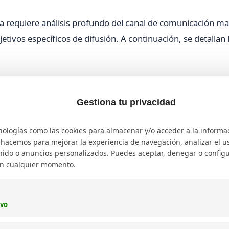
a requiere análisis profundo del canal de comunicación ma
etivos específicos de difusión. A continuación, se detallan 
car quiénes conforman la audiencia masiva para adaptar el
Gestiona tu privacidad
claros, concisos y alineados con los intereses del público
ormatos innovadores.
nologías como las cookies para almacenar y/o acceder a la informa
o hacemos para mejorar la experiencia de navegación, analizar el uso
tradicionales y digitales para ampliar la cobertura mediáti
ido o anuncios personalizados. Puedes aceptar, denegar o configu
en cualquier momento.
que permitan evaluar el consumo de medios y la efectivid
n resultados.
ivo
 ofrece servicios especializados en
SEO para mejorar visibi