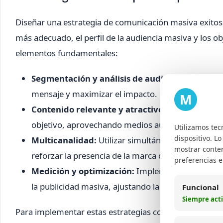
Diseñar una estrategia de comunicación masiva exitos
más adecuado, el perfil de la audiencia masiva y los obj
elementos fundamentales:
Segmentación y análisis de audiencia:
Identifi
mensaje y maximizar el impacto.
M
Contenido relevante y atractivo:
Crear mensajes 
objetivo, aprovechando medios audiovisuales y f
Utilizamos tec
dispositivo. L
Multicanalidad:
Utilizar simultáneamente medios 
mostrar conten
reforzar la presencia de la marca o mensaje.
preferencias 
Medición y optimización:
Implementar métricas 
la publicidad masiva, ajustando la estrategia segú
Funcional
Siempre act
Para implementar estas estrategias con éxito, Margetc