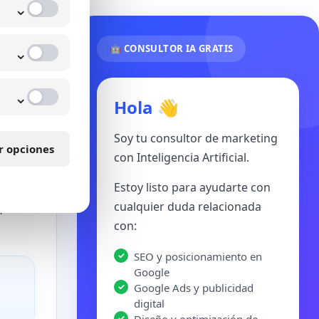
⌄
masiva
⌄
🤖 CONSULTOR IA GRATIS
⌄
Hola 👋
na
te,
Soy tu consultor de marketing
r opciones
con Inteligencia Artificial.
ón
Estoy listo para ayudarte con
cualquier duda relacionada
, se
con:
SEO y posicionamiento en
Google
Google Ads y publicidad
digital