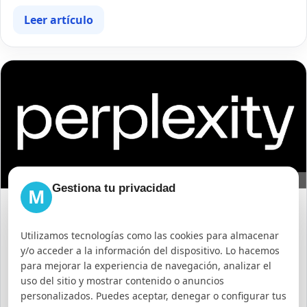
Leer artículo
Gestiona tu privacidad
M
24/07/2026
Qué es Perplexity: Funciones y Beneficios del
Utilizamos tecnologías como las cookies para almacenar
Buscador con IA
y/o acceder a la información del dispositivo. Lo hacemos
Perplexity es un motor de búsqueda con inteligencia
para mejorar la experiencia de navegación, analizar el
artificial que ofrece respuestas detalladas con fuentes
uso del sitio y mostrar contenido o anuncios
verificables. Aprende qué es, cómo usarlo y sus
personalizados. Puedes aceptar, denegar o configurar tus