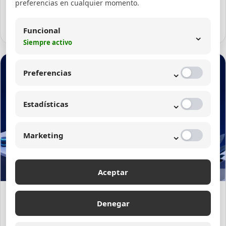
preferencias en cualquier momento.
ventajas.
Leer artículo
Funcional
⌄
Siempre activo
⌄
Preferencias
⌄
Estadísticas
⌄
Marketing
Aceptar
24/07/2026
Denegar
Empresa de programación web en Colombia:
soluciones profesionales a medida