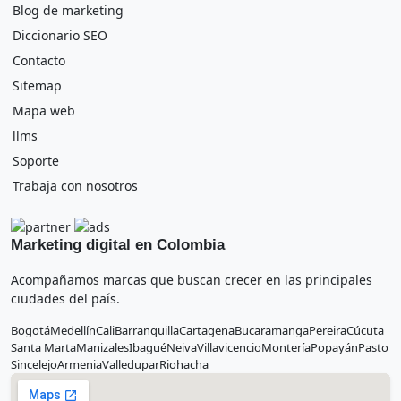
Blog de marketing
Diccionario SEO
Contacto
Sitemap
Mapa web
llms
Soporte
Trabaja con nosotros
Marketing digital en Colombia
Acompañamos marcas que buscan crecer en las principales
ciudades del país.
Bogotá
Medellín
Cali
Barranquilla
Cartagena
Bucaramanga
Pereira
Cúcuta
Santa Marta
Manizales
Ibagué
Neiva
Villavicencio
Montería
Popayán
Pasto
Sincelejo
Armenia
Valledupar
Riohacha